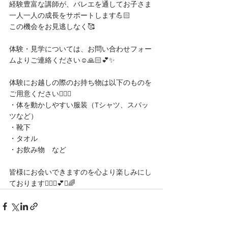
経験豊富な講師が、バレエを通してお子さま
一人一人の成長をサポートします💪🏻
この機会をお見逃しなく🥰
体験・見学については、お問い合わせフォー
ムよりご連絡ください☺️🙏🏻💕✨
体験にお越しの際のお持ち物は以下のものを
ご用意ください🙆🏻‍♀️
・体を動かしやすい服装（Tシャツ、スパッ
ツなど）
・靴下
・タオル
・お飲み物　など
皆様にお会いできますのを心より楽しみにし
ております🙇🏻‍♀️💕✨🌈