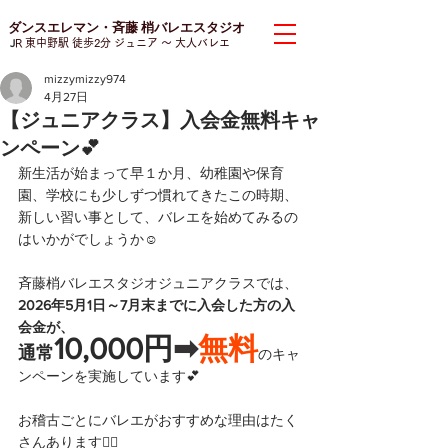
ダンスエレマン・斉藤 梢バレエスタジオ
J
R 東中野駅 徒歩2分 ジュニア
〜 大人バレエ
mizzymizzy974
4月27日
【ジュニアクラス】入会金無料キャ
ンペーン💕
新生活が始まって早１か月、幼稚園や保育
園、学校にも少しずつ慣れてきたこの時期、
新しい習い事として、バレエを始めてみるの
はいかがでしょうか☺️
斉藤梢バレエスタジオジュニアクラスでは、
2026年5月1日～7月末までに入会した方の入
会金が、
10,000円
➡
無料
通常
のキャ
ンペーンを実施しています💕
お稽古ごとにバレエがおすすめな理由はたく
さんあります👉🏻