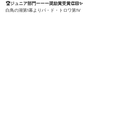
🏆ジュニア部門ーーー奨励賞受賞👏🏻✨
白鳥の湖第1幕よりパ・ド・トロワ第1V