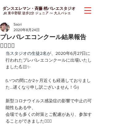
ダンスエレマン・斉藤 梢バレエスタジオ
J
R 東中野駅 徒歩2分 ジュニア
〜 大人バレエ
Saori
2020年8月24日
プレバレエコンクール結果報告
🧚🏻‍♀️✨
当スタジオの生徒2名が、
2020年6月27日に
行われたプレバレエコンクールに出場いたし
ました💪🏻✨
(いつの間にか2ヶ月近くも経過しておりまし
た…遅くなり申し訳ございません！💦)
新型コロナウイルス感染症の影響で中止の可
能性もある中、
会場でも多くの対策とご配慮があり、参加す
ることができました🙇🏻‍♀️