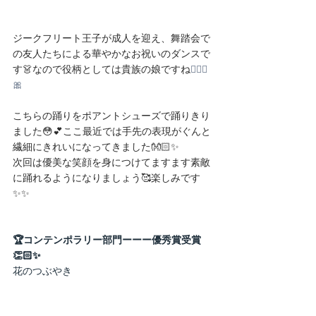
ジークフリート王子が成人を迎え、舞踏会で
の友人たちによる華やかなお祝いのダンスで
す👗なので役柄としては貴族の娘ですね
👱🏻‍♀️
🎀
こちらの踊りをポアントシューズで踊りきり
ました😳💕ここ最近では手先の表現がぐんと
繊細にきれいになってきました👐🏻✨
次回は優美な笑顔を身につけてますます素敵
に踊れるようになりましょう🥰楽しみです
✨✨
🏆コンテンポラリー部門ーーー優秀賞受賞
👏🏻✨
花のつぶやき