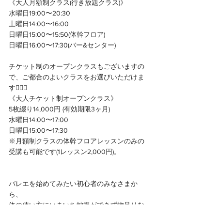
《大人月額制クラス(行き放題クラス)》
水曜日19:00〜20:30
土曜日14:00〜16:00
日曜日15:00〜15:50(体幹フロア)
日曜日16:00〜17:30(バー&センター)
チケット制のオープンクラスもございますの
で、ご都合のよいクラスをお選びいただけま
す🙆🏻‍♀
《大人チケット制オープンクラス》
5枚綴り14,000円 (有効期限3ヶ月)
水曜日14:00〜17:00
日曜日15:00〜17:30
※月額制クラスの体幹フロアレッスンのみの
受講も可能です(1レッスン2,000円)。
バレエを始めてみたい初心者のみなさまか
ら、
体の使い方にいまいち納得ができず物足りな
さを感じていた経験者のみなさまも！