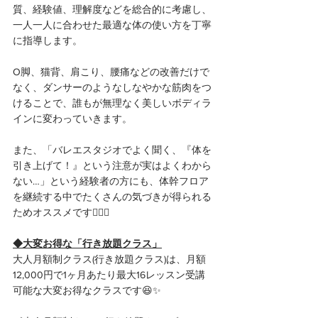
質、経験値、理解度などを総合的に考慮し、
一人一人に合わせた最適な体の使い方を丁寧
に指導します。
O脚、猫背、肩こり、腰痛などの改善だけで
なく、ダンサーのようなしなやかな筋肉をつ
けることで、誰もが無理なく美しいボディラ
インに変わっていきます。
また、「バレエスタジオでよく聞く、『体を
引き上げて！』という注意が実はよくわから
ない…」という経験者の方にも、体幹フロア
を継続する中でたくさんの気づきが得られる
ためオススメです💁🏻‍♀️
◆大変お得な「行き放題クラス」
大人月額制クラス(行き放題クラス)は、月額
12,000円で1ヶ月あたり最大16レッスン受講
可能な大変お得なクラスです😆✨