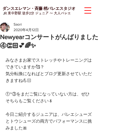
ダンスエレマン・斉藤 梢バレエスタジオ
J
R 東中野駅 徒歩2分 ジュニア
〜 大人バレエ
Saori
2020年4月12日
Newyearコンサートがんばりました
④👏🏻💕🌈✨
みなさまお家でストレッチやトレーニングは
できていますか🥰？
気分転換になればとブログ更新させていただ
きますね💪🏻
①~③をまだご覧になっていない方は、ぜひ
そちらもご覧ください🌷
今日ご紹介するジュニアは、バレエシューズ
とトウシューズの両方でパフォーマンスに挑
みました🎀